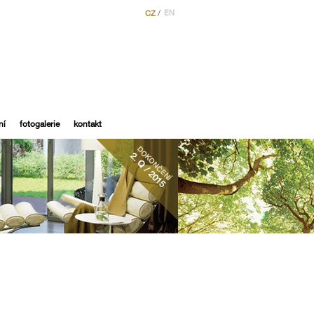
/
EN
CZ
ní
fotogalerie
kontakt