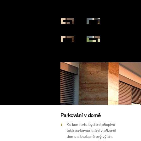
Parkování v domě
Ke komfortu bydlení přispívá
také parkovací stání v přízemí
domu a bezbariérový výtah.