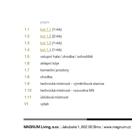
popis
1.1
byt 1.1
(1+kk)
1.2
byt 1.2
(2+kk)
1.3
byt 1.3
(1+kk)
1.4
byt 1.4
(1+kk)
1.5
vstupní hala / chodba / schodiště
1.6
sklepní kóje
1.7
komerční prostory
1.8
chodba
1.9
technická místnost - výměníková stanice
1.10
technická místnost - rozvodna NN
1.11
úklidová místnost
V1
výtah
MAGNUM Living, s.r.o.
|
Jakubská 1, 602 00 Brno
|
www.magnum.cz