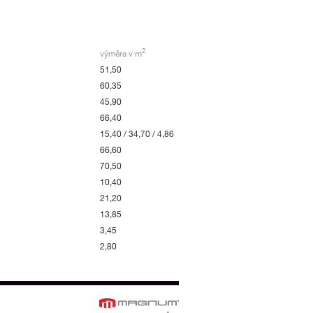
2
výměra v m
51,50
60,35
45,90
66,40
15,40 / 34,70 / 4,86
66,60
70,50
10,40
21,20
13,85
3,45
2,80