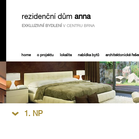
rezidenční dům
anna
EXKLUZIVNÍ BYDLENÍ
V CENTRU BRNA
home
o projektu
lokalita
nabídka bytů
architektonické řeše
1. NP