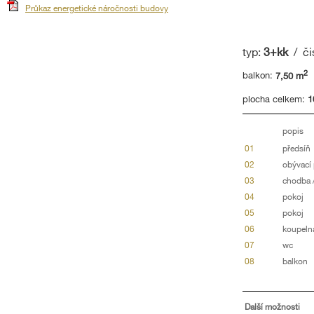
Průkaz energetické náročnosti budovy
typ:
3+kk
/ či
2
balkon:
7,50 m
plocha celkem:
1
popis
01
předsíň
02
obývací
03
chodba 
04
pokoj
05
pokoj
06
koupeln
07
wc
08
balkon
Další možnosti