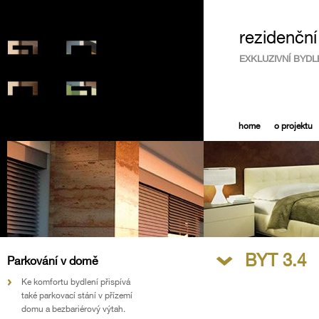
rezidenčn
EXKLUZIVNÍ BYDL
home
o projektu
BYT 3.4
Parkování v domě
Ke komfortu bydlení přispívá
také parkovací stání v přízemí
domu a bezbariérový výtah.