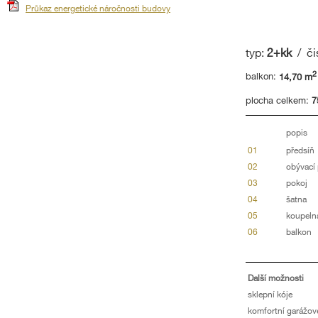
Průkaz energetické náročnosti budovy
typ:
2+kk
/ či
2
balkon:
14,70 m
plocha celkem:
7
popis
01
předsíň
02
obývací
03
pokoj
04
šatna
05
koupeln
06
balkon
Další možnosti
sklepní kóje
komfortní garážové