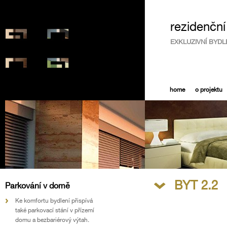
rezidenčn
EXKLUZIVNÍ BYDL
home
o projektu
BYT 2.2
Parkování v domě
Ke komfortu bydlení přispívá
také parkovací stání v přízemí
domu a bezbariérový výtah.